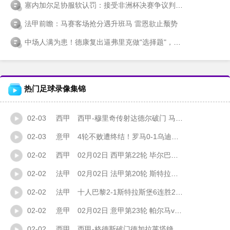
塞内加尔足协服软认罚：接受非洲杯决赛争议判罚 放弃上诉权利
法甲前瞻：马赛客场抢分遇升班马 雷恩欲止颓势
中场人满为患！德康复出逼弗里克做"选择题"，巴萨主帅这次要挠头了
热门足球录像集锦
02-03
西甲
西甲-穆里奇传射达德尔破门 马洛卡4-1塞维利亚
02-03
意甲
4轮不败遭终结！罗马0-1乌迪内斯距前四2分 埃克勒卡姆任意球制胜
02-02
西甲
02月02日 西甲第22轮 毕尔巴鄂竞技vs皇家社会 全场录像
02-02
法甲
02月02日 法甲第20轮 斯特拉斯堡vs巴黎圣日耳曼 全场录像
02-02
法甲
十人巴黎2-1斯特拉斯堡6连胜2分优势领跑 门德斯破门阿什拉夫染红
02-02
意甲
02月02日 意甲第23轮 帕尔马vs尤文图斯 全场录像
02-02
西甲
西甲-格德斯破门德加拉莱塔绝平 毕尔巴鄂竞技1-1十人皇家社会