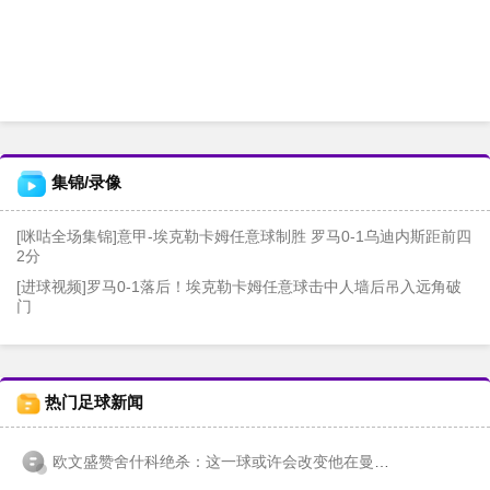
集锦/录像
[咪咕全场集锦]意甲-埃克勒卡姆任意球制胜 罗马0-1乌迪内斯距前四
2分
[进球视频]罗马0-1落后！埃克勒卡姆任意球击中人墙后吊入远角破
门
热门足球新闻
欧文盛赞舍什科绝杀：这一球或许会改变他在曼联的命运