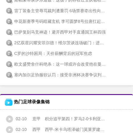
雷丁装备主管辱骂裁判遭重罚 6场禁赛牵出性向歧视风波
申花新赛季号码暗藏玄机 李可圆梦8号拉唐扛起9号重任
巴萨复刻马竞神迹！避开西甲对手直通国王杯四强
2亿双星闪耀安菲尔德！维尔茨谈连场破门：进球只是快乐的开始
C罗的沙特困局：天价薪酬背后的冠军焦虑
欧文盛赞舍什科绝杀：这一球或许会改变他在曼联的命运
塞内加尔足协服软认罚：接受非洲杯决赛争议判罚 放弃上诉权利
热门足球录像集锦
02-10
意甲
积分追平第四！罗马2-0卡利亚里 马伦双响曼奇尼、切利克送助攻
02-10
西甲
西甲-米卡乌塔泽破门莫莱罗建功 黄潜主场4-1西班牙人