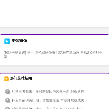
集锦/录像
[咪咕全场集锦] 意甲-马伦双响曼奇尼切利克送助攻 罗马2-0卡利亚
里
热门足球新闻
利马王者归来！曼联防线因他焕然一新 阿根廷悍将重返巅峰轨迹
科瓦奇谈伤员归期：詹恢复乐观 本塞拜尼或成关键棋子
斯帕莱蒂谈伊尔迪兹：这孩子的存在让全队都在进化