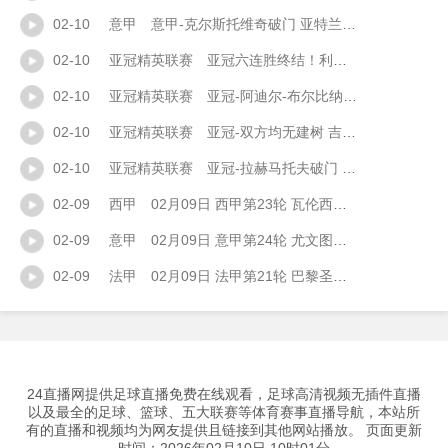
02-10
意甲
意甲-克尔斯托维奇破门 亚特兰大2-1克雷莫内塞
02-10
亚冠精英联赛
亚冠六连胜终结！利雅得新月0-0迪拜青年国民 新月全场0射正
02-10
亚冠精英联赛
亚冠-阿迪尔-布尔比纳破门扳平杜海勒1-1沙迦
02-10
亚冠精英联赛
亚冠-双方均无建树 吉达国民客场0-0阿布扎比统一
02-10
亚冠精英联赛
亚冠-拉赫马托夫破门 纳萨夫1-1巴格达警察
02-09
西甲
02月09日 西甲第23轮 瓦伦西亚vs皇家马德里 全场录像
02-09
意甲
02月09日 意甲第24轮 尤文图斯vs拉齐奥 全场录像
02-09
法甲
02月09日 法甲第21轮 巴黎圣日耳曼vs马赛 全场录像
24直播网提供足球直播免费在线观看，足球高清视频无插件直播
以及最全的足球、篮球、五大联赛等体育赛事直播导航，本站所
有的直播和视频均为网友提供且链接到其他网站播放。 页面更新