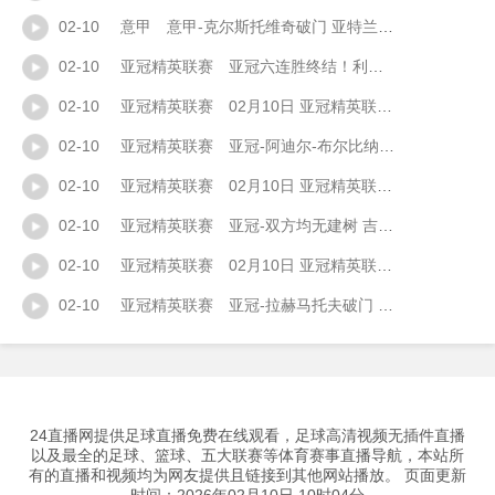
02-10
意甲
意甲-克尔斯托维奇破门 亚特兰大2-1克雷莫内塞
02-10
亚冠精英联赛
亚冠六连胜终结！利雅得新月0-0迪拜青年国民 新月全场0射正
02-10
亚冠精英联赛
02月10日 亚冠精英联赛西亚区第7轮 迪拜国民vs利雅得新月 全场录像
02-10
亚冠精英联赛
亚冠-阿迪尔-布尔比纳破门扳平杜海勒1-1沙迦
02-10
亚冠精英联赛
02月10日 亚冠精英联赛西亚区第7轮 杜海勒vs沙迦 全场录像
02-10
亚冠精英联赛
亚冠-双方均无建树 吉达国民客场0-0阿布扎比统一
02-10
亚冠精英联赛
02月10日 亚冠精英联赛西亚区第7轮 阿布扎比统一vs吉达国民 全场录像
02-10
亚冠精英联赛
亚冠-拉赫马托夫破门 纳萨夫1-1巴格达警察
24直播网提供足球直播免费在线观看，足球高清视频无插件直播
以及最全的足球、篮球、五大联赛等体育赛事直播导航，本站所
有的直播和视频均为网友提供且链接到其他网站播放。 页面更新