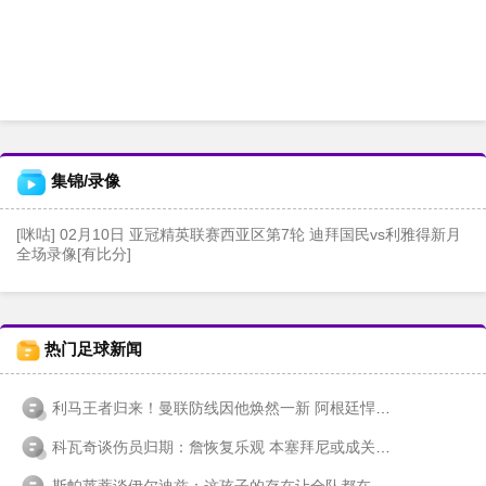
集锦/录像
[咪咕] 02月10日 亚冠精英联赛西亚区第7轮 迪拜国民vs利雅得新月
全场录像[有比分]
热门足球新闻
利马王者归来！曼联防线因他焕然一新 阿根廷悍将重返巅峰轨迹
科瓦奇谈伤员归期：詹恢复乐观 本塞拜尼或成关键棋子
斯帕莱蒂谈伊尔迪兹：这孩子的存在让全队都在进化