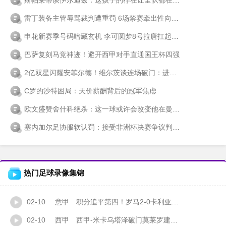
雷丁装备主管辱骂裁判遭重罚 6场禁赛牵出性向歧视风波
申花新赛季号码暗藏玄机 李可圆梦8号拉唐扛起9号重任
巴萨复刻马竞神迹！避开西甲对手直通国王杯四强
2亿双星闪耀安菲尔德！维尔茨谈连场破门：进球只是快乐的开始
C罗的沙特困局：天价薪酬背后的冠军焦虑
欧文盛赞舍什科绝杀：这一球或许会改变他在曼联的命运
塞内加尔足协服软认罚：接受非洲杯决赛争议判罚 放弃上诉权利
热门足球录像集锦
02-10
意甲
积分追平第四！罗马2-0卡利亚里 马伦双响曼奇尼、切利克送助攻
02-10
西甲
西甲-米卡乌塔泽破门莫莱罗建功 黄潜主场4-1西班牙人