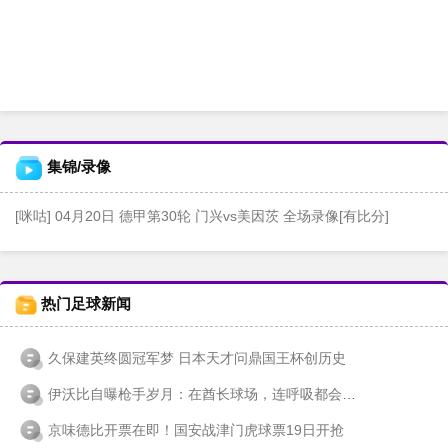
集锦/录像
[咪咕] 04月20日 德甲第30轮 门兴vs美因茨 全场录像[有比分]
热门足球新闻
久保建英终圆冠军梦 日本天才问鼎国王杯创历史
伊沃比自曝枪手岁月：在酋长球场，连呼吸都会被放大检视
京味德比开票在即！国安战津门虎球票19日开抢