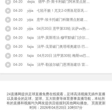
04-20
dejia
德甲-乔·斯卡利破门阿米里点射绝平 门兴1-1美因茨
04-20
yijia
七轮不败！尤文2-0博洛尼亚巩固第四 戴维闪击破门图拉姆建功
04-20
yijia
意甲-埃卡托破门科隆博点射建功 热那亚2-1逆转比萨
04-20
yijia
04月20日 意甲第33轮 比萨vs热那亚 全场录像
04-20
fajia
法甲-莫斯塔法-穆罕默破门沙尔多内绝平 南特1-1布雷斯特
04-20
fajia
法甲-戈里破门奥塔维奥建功 巴黎FC客场3-1梅斯
04-20
fajia
04月20日 法甲第30轮 梅斯vs巴黎FC 全场录像
04-20
fajia
法甲-勒波尔破门恩博洛建功 雷恩客场3-0斯特拉斯堡
24直播网提供足球直播免费在线观看，足球高清视频无插件直播
以及最全的足球、篮球、五大联赛等体育赛事直播导航，本站所
有的直播和视频均为网友提供且链接到其他网站播放。 页面更新
时间：2026年04月20日 10时07分