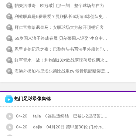
帕夫洛维奇：欧冠破门那一刻，整个球场都在为我震颤
利兹联真是B费最爱？曼联队长6场造8球创队史纪录
拜仁官推暗讽皇马：安联球场大方敞开顶棚迎客
59岁国米浪子终成眷属 贝尔蒂周末迎娶"生命中的女人"
恩里克创纪录之夜：巴黎教头书写法甲外籍帅印新篇章
红军背水一战！利物浦13次欧战两球落后仅两次逆袭成功
海港外援加布里埃尔德比战重伤 髌骨肌腱断裂需紧急手术
热门足球录像集锦
04-20
fajia
6连胜遭终结！巴黎1-2里昂暂1分领跑 恩德里克传射G·拉莫斯失点
04-20
dejia
04月20日 德甲第30轮 门兴vs美因茨 全场录像