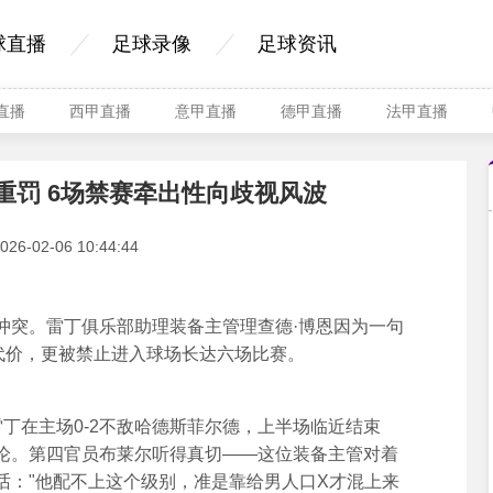
球直播
足球录像
足球资讯
A直播
西甲直播
意甲直播
德甲直播
法甲直播
重罚 6场禁赛牵出性向歧视风波
-02-06 10:44:44
突。雷丁俱乐部助理装备主管理查德·博恩因为一句
代价，更被禁止进入球场长达六场比赛。
在主场0-2不敌哈德斯菲尔德，上半场临近结束
论。第四官员布莱尔听得真切——这位装备主管对着
话："他配不上这个级别，准是靠给男人口X才混上来