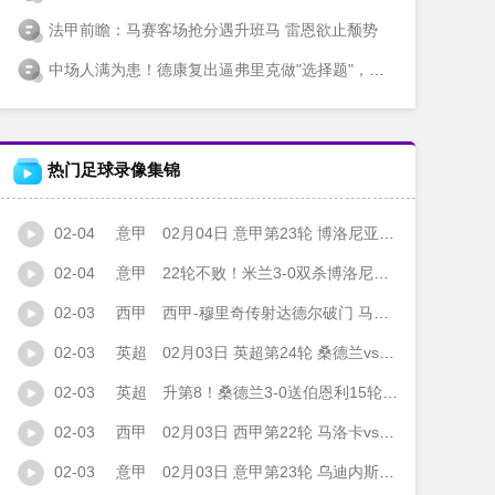
法甲前瞻：马赛客场抢分遇升班马 雷恩欲止颓势
中场人满为患！德康复出逼弗里克做"选择题"，巴萨主帅这次要挠头了
热门足球录像集锦
02-04
意甲
02月04日 意甲第23轮 博洛尼亚vsAC米兰 全场录像
02-04
意甲
22轮不败！米兰3-0双杀博洛尼亚 拉比奥特传射恩昆库点射奇克建功
02-03
西甲
西甲-穆里奇传射达德尔破门 马洛卡4-1塞维利亚
02-03
英超
02月03日 英超第24轮 桑德兰vs伯恩利 全场录像
02-03
英超
升第8！桑德兰3-0送伯恩利15轮不胜 迪亚拉梅开二度塔尔比世界波
02-03
西甲
02月03日 西甲第22轮 马洛卡vs塞维利亚 全场录像
02-03
意甲
02月03日 意甲第23轮 乌迪内斯vs罗马 全场录像