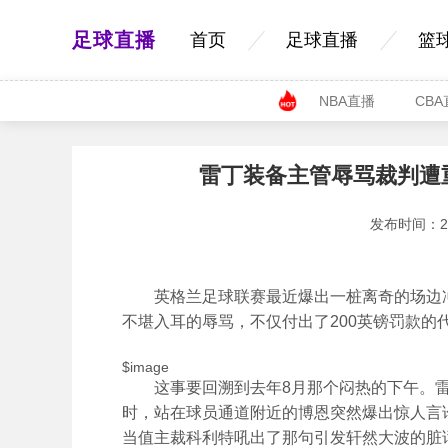
足球直播
首页
足球直播
篮
NBA直播
CB
雷丁装备主管辱骂裁判遭
发布时间：2026
英格兰足球联赛最近爆出一桩离奇的场边冲
不堪入耳的辱骂，不仅付出了200英镑罚款的
$image
这事要回溯到去年8月那个闷热的下午。雷丁
时，站在球员通道附近的博恩突然爆出惊人言
当值主裁科利特吼出了那句引发轩然大波的脏