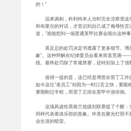
的！"
说来讽刺，科利特本人当时完全没察觉这场
和布莱尔的对话，才意识到自己成了侮辱性言
道，"谁能想到一场普通英甲比赛会闹出这种事
英足总的处罚决定书透露了更多细节。博恩
象"。这种辩解在纪律委员会看来简直荒唐—
线。最终处罚除了常规禁赛，还特别加上了强
值得一提的是，这已经是博恩在雷丁工作的
如今这位"老员工"却因为一时口舌之快，要
赛期刚过半程，而雷丁正排在英甲中游徘徊。
这场风波给英格兰低级别联赛提了个醒：当
同样代表着俱乐部的形象。毕竟在聚光灯照不
业生涯的暗雷。