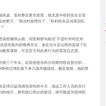
风波。直到赛后更衣室里，他无意中听到安全主管
论的靶子。"我当时就愣住了，"科利特在证词里回忆
？"
虽然痛快认错，却坚称那句粗话"不是针对特定对
—涉及性取向的侮辱言论，放在当今足坛绝对是踩了红
制教育课程，可见官方对此类行为的零容忍态度。
第三个年头。此前他曾在科尔切斯特联短暂任职，
眼睁睁错过球队接下来几场关键战役。截至发稿，他的禁
足球日益强调包容性的今天，场边工作人员的言行
到的地方，那些脱口而出的脏话，很可能成为毁掉职