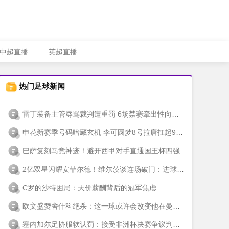
中超直播
英超直播
热门足球新闻
雷丁装备主管辱骂裁判遭重罚 6场禁赛牵出性向歧视风波
申花新赛季号码暗藏玄机 李可圆梦8号拉唐扛起9号重任
巴萨复刻马竞神迹！避开西甲对手直通国王杯四强
2亿双星闪耀安菲尔德！维尔茨谈连场破门：进球只是快乐的开始
C罗的沙特困局：天价薪酬背后的冠军焦虑
欧文盛赞舍什科绝杀：这一球或许会改变他在曼联的命运
塞内加尔足协服软认罚：接受非洲杯决赛争议判罚 放弃上诉权利