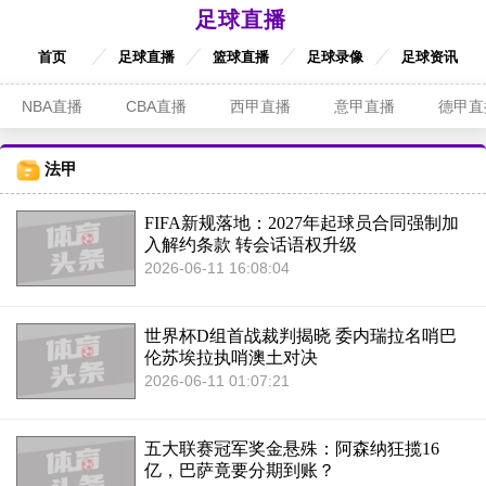
足球直播
首页
足球直播
篮球直播
足球录像
足球资讯
NBA直播
CBA直播
西甲直播
意甲直播
德甲直
法甲
FIFA新规落地：2027年起球员合同强制加
入解约条款 转会话语权升级
2026-06-11 16:08:04
世界杯D组首战裁判揭晓 委内瑞拉名哨巴
伦苏埃拉执哨澳土对决
2026-06-11 01:07:21
五大联赛冠军奖金悬殊：阿森纳狂揽16
亿，巴萨竟要分期到账？