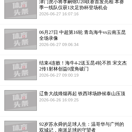
津门虎小将李嗣镕U20联赛首发亮相 本赛
季一线队仅获1次足协杯登场机会
2026-06-27 16:07:16
06月27日 中超第16轮 青岛海牛vs云南玉昆
全场录像
2026-06-27 09:06:34
结束4连败！海牛4-2送玉昆4轮不胜 宋文杰
2传1射林创益0度角破门
2026-06-27 09:00:19
辽鲁大战烽烟再起 铁西球场静候泰山压顶
2026-06-26 16:09:25
92岁苏永舜的足球人生：温哥华与广州的
双城记，南派足球的守望者